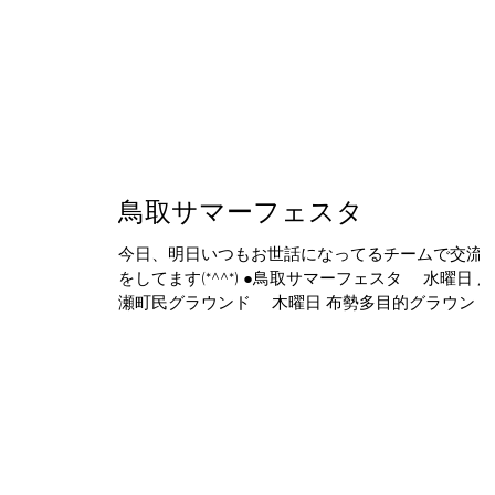
鳥取サマーフェスタ
今日、明日いつもお世話になってるチームで交流
をしてます(*^^*) ●鳥取サマーフェスタ 水曜日 用
瀬町民グラウンド 木曜日 布勢多目的グラウンド ●
参加チーム 新座片山フォルテシモ少年団(埼玉県)
新谷ＳＳＳ(愛媛県) ＦＣｃｅｄａｃ(長野県) ...