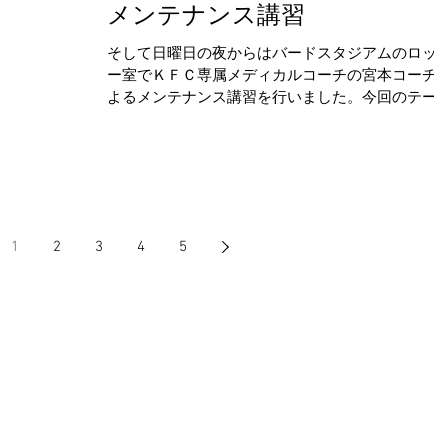
メンテナンス講習
そして日曜日の夜からはバードスタジアムのロッ
ー室でＫＦＣ専属メディカルコーチの宮本コーチ
よるメンテナンス講習を行いました。今回のテー
は、小中学生から知っておきたい゛良い運動"と"体
のメンテナンス方法"を解説しながら親子で実践し
した。 【内容】「ケガ」しやすい選手とは？...
1
2
3
4
5