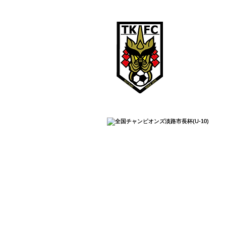
鳥取ＫＦ
TOTTORI KFC
鳥取KFCは、