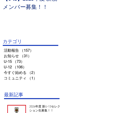
メンバー募集！！
宮杯１部VS鳥取セリ
オ
カテゴリ
活動報告
（157）
157件の記事
お知らせ
（31）
31件の記事
U-15
（73）
73件の記事
U-12
（106）
106件の記事
今すぐ始める
（2）
2件の記事
コミュニティ
（1）
1件の記事
最新記事
2026年度 新U-13セレク
ション生募集！！