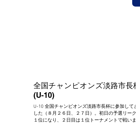
Ｃ公式サイト
HOME
クラブ概要(入会案内)
スタ
 OFFICIAL SITE
鳥取市にある小学生・中学生を対象にしたサッカークラブです。見学、無料体
全国チャンピオンズ淡路市長
(U-10)
U-10 全国チャンピオンズ淡路市長杯に参加してき
した（８月２６日、２７日）。初日の予選リーグ
１位になり、２日目は１位トーナメントで戦いま
たが、１回戦敗退しました。全国の強豪相手に中
思い通りのサッカーが出来なかったので今後の練