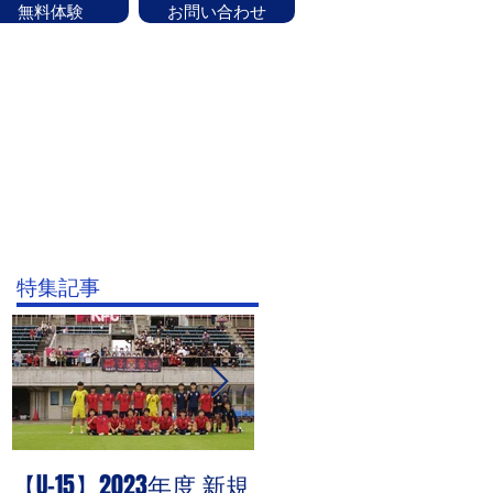
無料体験
お問い合わせ
ッフ紹介
CONTACT
お知らせ
験はお気軽にお問い合せください！
特集記事
杯
ま
は
し
々
習
【U-15】2023年度 新規
PHOTO追加：U-15 高円