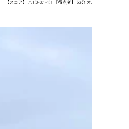
11月23日(水祝) プログレスリーグ2部 最終節 vs
高川学園中 会場:ヤマタスポーツパーク多目的G
【スコア】 △1(0-0:1-1)1 【得点者】 53分 オウ
ンゴール(自称:奥村) 80分+3 失点 【最終順位】
1.クレフィオ山口(昇格)...