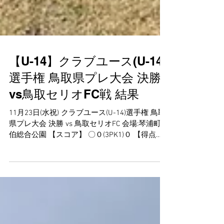
【U-14】クラブユース(U-14)
選手権 鳥取県プレ大会 決勝
vs鳥取セリオFC戦 結果
11月23日(水祝) クラブユース(U-14)選手権 鳥取
県プレ大会 決勝 vs 鳥取セリオFC 会場:琴浦町東
伯総合公園 【スコア】 〇０(3PK1)０ 【得点
者】 なし 【スターティングメンバー】 GK 64
藤井 唯(1年:鳥取KFC U-12) DF ４ 山本...