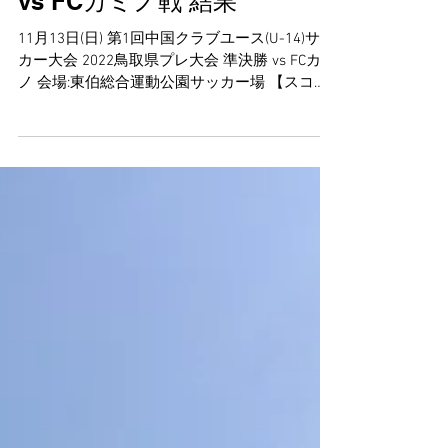
【U-14】クラブユース選手権
U-14 鳥取県プレ大会 準決勝
vs FCカミノ戦 結果
11月13日(日) 第1回中国クラブユース(U-14)サッ
カー大会 2022鳥取県プレ大会 準決勝 vs FCカミ
ノ 会場:東伯総合運動公園サッカー場 【スコ
ア】 〇２(1-0:1-0)０ 【得点者】 前半 ７ 田中 信
(1-0) 後半 16 吉岡 翼(2-0)...