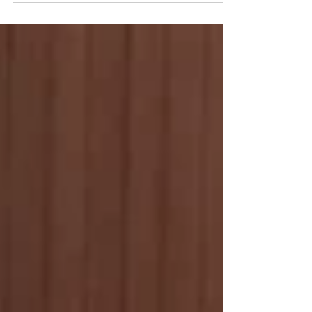
ーク多目的G 【スコア】 〇３(3-1：0-1)２ 【得
点者】 3 清原 大陸(2年:浜坂マリンキッズ) 7 田
中 信(1年:醇風ファイターズ) 55 松井...