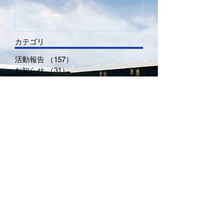
ンバー募集！！
１部VS鳥取セ
カテゴリ
活動報告
（157）
157件の記事
お知らせ
（31）
31件の記事
U-15
（73）
73件の記事
U-12
（106）
106件の記事
今すぐ始める
（2）
2件の記事
コミュニティ
（1）
1件の記事
アーカイブ
2025年12月
（1）
1件の記事
2025年7月
（1）
1件の記事
2025年1月
（1）
1件の記事
2023年12月
（1）
1件の記事
2023年11月
（1）
1件の記事
2023年5月
（7）
7件の記事