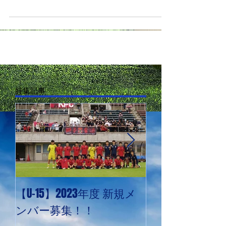
カーリーグ最終の結果により 2022年U-13鳥取
県リーグの優勝が決まりました。 【試合結果】
第1節 10月10日(月) vs FCカミノ 〇7-1 第2節 11
月19日(土) vs コラソンリーサ鳥取 〇6-1 第3節...
特集記事
【U-15】2023年度 新規メ
PHOTO追加：U-