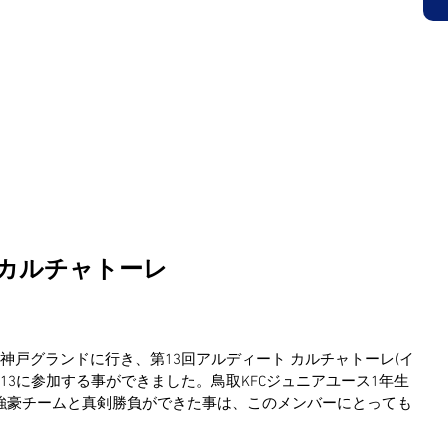
Ｃ公式サイト
HOME
クラブ概要(入会案内)
スタ
 OFFICIAL SITE
鳥取市にある小学生・中学生を対象にしたサッカークラブです。見学、無料体
 カルチャトーレ
神戸グランドに行き、第13回アルディート カルチャトーレ(イ
-13に参加する事ができました。鳥取KFCジュニアユース1年生
強豪チームと真剣勝負ができた事は、このメンバーにとっても