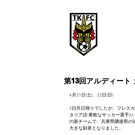
鳥取ＫＦ
TOTTORI KFC
鳥取KFCは、
第13回アルディート
4月21日(土)、22日(日)
2日共日帰りでしたが、フレスカ
タリア語:勇敢なサッカー選手)U
の新チームで、兵庫県隣接県の
大きな財産となりました。