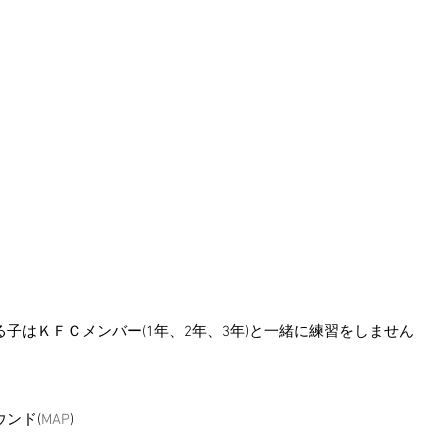
。
子はＫＦＣメンバー(1年、2年、3年)と一緒に練習をしません
ンド(
MAP
)