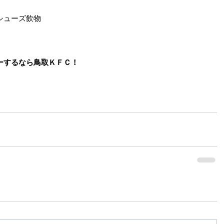
シューズ飲物
ーするなら鳥取ＫＦＣ！