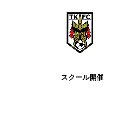
鳥取ＫＦ
TOTTORI KFC
鳥取KFCは、
スクール開催