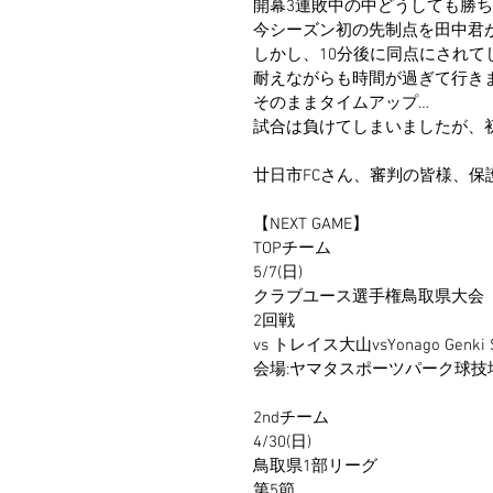
開幕3連敗中の中どうしても勝
今シーズン初の先制点を田中君
しかし、10分後に同点にされて
耐えながらも時間が過ぎて行き
そのままタイムアップ…
試合は負けてしまいましたが、
廿日市FCさん、審判の皆様、
【NEXT GAME】
TOPチーム
5/7(日)
クラブユース選手権鳥取県大会
2回戦
vs トレイス大山vsYonago Genk
会場:ヤマタスポーツパーク球技
2ndチーム
4/30(日)
鳥取県1部リーグ
第5節