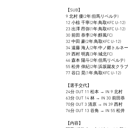
【SUB】
9 北村 優(2年:但馬リベルテ)
12 小椋 千寧(2年:鳥取KFC U-12)
23 出澤 昂弥(1年:鳥取KFC U-12)
30 前田 恭李(2年:醇風FC)
32 中田 豪(2年:鳥取KFC U-12)
34 遠藤 海人(2年:中ノ郷トルネー
39 西村 明真(3年:城北FC)
46 森本 陽斗(2年:但馬リベルテ)
55 松井 倖紀(2年:浜坂蹴友クラブ
77 谷口 晃(1年:鳥取KFC U-12)
【選手交代】
24分 OUT 11 松本 → IN 9 北村
63分 OUT 14 林 → IN 30 前田恭
70分 OUT 3 清原 → IN 39 西村
76分 OUT 13 谷角 → IN 55 松井
【内容】