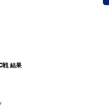
Ｃ公式サイト
HOME
クラブ概要(入会案内)
スタ
 OFFICIAL SITE
鳥取市にある小学生・中学生を対象にしたサッカークラブです。見学、無料体
C戦 結果
ド