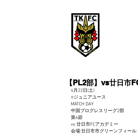
鳥取ＫＦ
TOTTORI KFC
鳥取KFCは、
【PL2部】vs廿日市F
4月22日(土)
○ジュニアユース
MATCH DAY
中国プログレスリーグ2部
第6節
vs 廿日市FCアカデミー
会場:廿日市市グリーンフィール