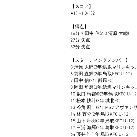
【スコア】
●1(1-1:0-1)2
【得点】
16分 7 田中 信(A:3 清原 大睦)
27分 失点
62分 失点
【スターティングメンバー】
3 清原 大睦(3年:浜坂マリンキッ
6 前田 直輝(2年:鳥取KFC U-12)
7 田中 信(2年:醇風FC)
8 岡田 燈磨(3年:浜坂マリンキッ
10 坂口 晴都©️(3年:鳥取KFC U-12
11 松本 快斗(3年:城北FC)
13 谷角 莉一(2年:MSV アヴァン
14 林 蒼介(2年:鳥取KFC U-12)
15 山下 叶羽(2年:鳥取KFC U-12)
17 三浦 海羅(2年:鳥取KFC U-12)
64 藤井 唯(1年:鳥取KFC U-12)