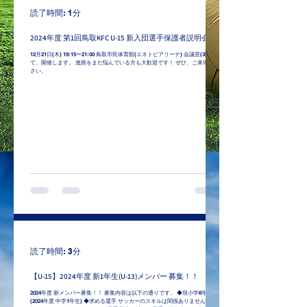
読了時間: 1分
2024年度 第1回鳥取KFC U-15 新入団選手保護者説明会 開
催
12月21日(木) 19:15〜21:00 鳥取市民体育館(エネトピアリーナ) 会議室(3階) に
て、開催します。 進路をまだ悩んでいる方も大歓迎です！ ぜひ、ご来場くだ
さい。
読了時間: 3分
【U-15】2024年度 新1年生(U-13)メンバー 募集！！
2024年度 新メンバー募集！！ 募集内容は以下の通りです。 ◆現小学6年生
(2024年度 中学1年生) ◆求める選手 サッカーのスキルは関係ありません。 本