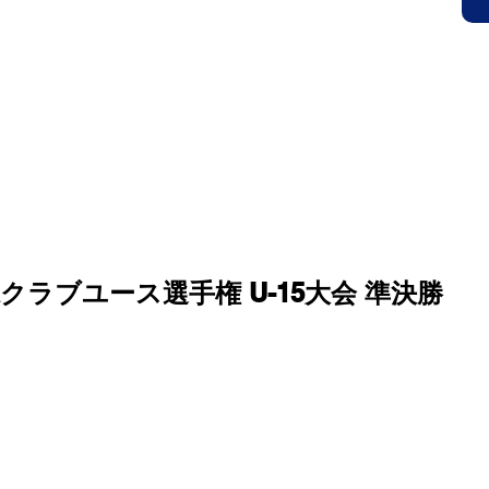
Ｃ公式サイト
HOME
クラブ概要(入会案内)
スタ
 OFFICIAL SITE
鳥取市にある小学生・中学生を対象にしたサッカークラブです。見学、無料体
県クラブユース選手権 U-15大会 準決勝