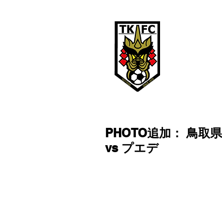
鳥取ＫＦ
TOTTORI KFC
鳥取KFCは、
PHOTO追加： 鳥取
vs プエデ