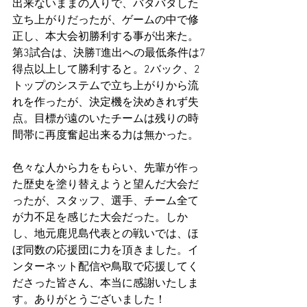
出来ないままの入りで、バタバタした
立ち上がりだったが、ゲームの中で修
正し、本大会初勝利する事が出来た。
第3試合は、決勝T進出への最低条件は7
得点以上して勝利すると。2バック、2
トップのシステムで立ち上がりから流
れを作ったが、決定機を決めきれず失
点。目標が遠のいたチームは残りの時
間帯に再度奮起出来る力は無かった。
色々な人から力をもらい、先輩が作っ
た歴史を塗り替えようと望んだ大会だ
ったが、スタッフ、選手、チーム全て
が力不足を感じた大会だった。しか
し、地元鹿児島代表との戦いでは、ほ
ぼ同数の応援団に力を頂きました。イ
ンターネット配信や鳥取で応援してく
ださった皆さん、本当に感謝いたしま
す。ありがとうございました！