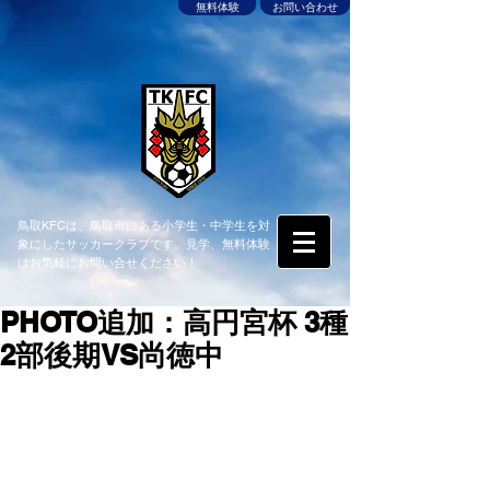
無料体験
お問い合わせ
鳥取KFCは、鳥取市にある小学生・中学生を対
象にしたサッカークラブです。見学、無料体験
はお気軽にお問い合せください！
PHOTO追加：高円宮杯 3種
2部後期VS尚徳中