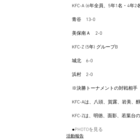
KFC-A (6年全員、5年1名・4年2
青谷　13-0
美保南Ａ　2-0
KFC-Z (5年) グループB
城北　6-0
浜村　2-0
※決勝トーナメントの対戦相手
KFC-Aは、八頭、賀露、岩美、
KFC-Zは、明徳、面影、若葉台
●
PHOTOを見る
活動報告