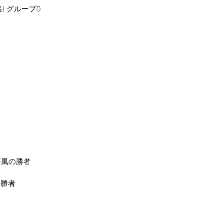
名) グループD
醇風の勝者
の勝者