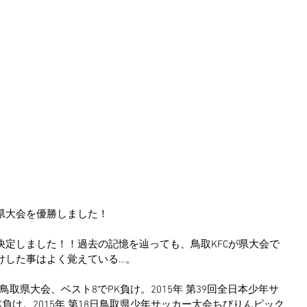
県大会を優勝しました！
決定しました！！過去の記憶を辿っても、鳥取KFCが県大会で
負けした事はよく覚えている…。
ー鳥取県大会、ベスト8でPK負け。2015年 第39回全日本少年サ
負け。2015年 第18日鳥取県少年サッカー大会ちびりんピック