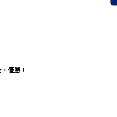
Ｃ公式サイト
HOME
クラブ概要(入会案内)
スタ
 OFFICIAL SITE
鳥取市にある小学生・中学生を対象にしたサッカークラブです。見学、無料体
会・優勝！