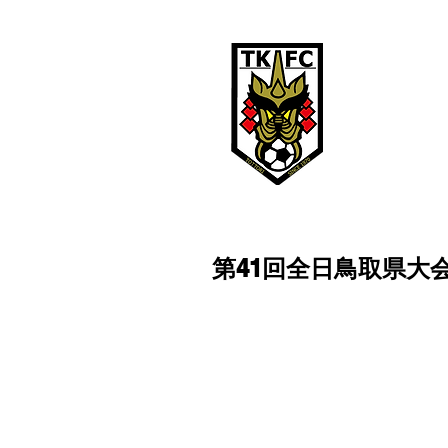
鳥取ＫＦ
TOTTORI KFC
鳥取KFCは、
第41回全日鳥取県大