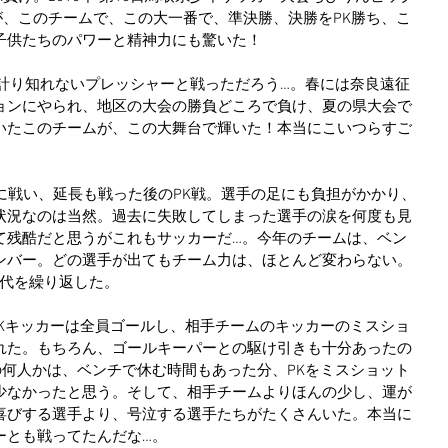
が、このチームで、この大一番で、準決勝、決勝をPK勝ち、こ
子供たちのパワーと精神力にも驚いた！
は計り知れないプレッシャーと戦っただろう…。春には奈良遠征
ョンにやられ、地区の大会の勝負どころで負け、夏の県大会で
いたこのチームが、この大舞台で輝いた！本当にこいつらすご
に戦い、延長も戦った後のPK戦。選手の足にも負担がかかり、
状況なのは当然。過去に失敗してしまった選手の涙を何度も見
て残酷だと思うがこれもサッカーだ…。今年のチームは、ベン
ンバー。どの選手が出てもチーム力は、ほとんど変わらない。
交代を繰り返した。
PKキッカーは全員ゴールし、相手チームのキッカーのミスショ
れた。もちろん、ゴールキーパーとの駆け引きも十分あったの
の何人かは、ベンチで休む時間もあった分、PKをミスショット
少なかったと思う。そして、相手チームよりほんの少し、運が
喜びする選手より、号泣する選手たちがたくさんいた。本当に
ーとも戦ってたんだな…。