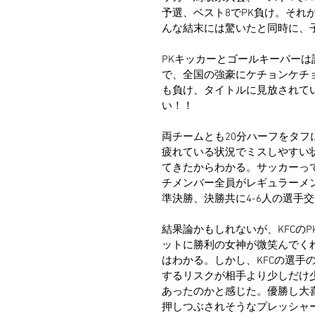
予選、ベスト8でPK負け。それ
んな結末には驚いたと同時に、
PKキッカーとゴールキーパー
で、全国の強豪にケチョンケチ
も負け、タイトルに見放されて
い！！
両チームとも20分ハーフをタフ
疲れている状況でミスしやすい
てきたからわかる。サッカーっ
チメンバー全員がレギュラーメ
準決勝、決勝共に4-6人の選手
結果論かもしれないが、KFCの
ットに勝利の女神が微笑んでく
はわかる。しかし、KFCの選手
するリスクが相手より少しだけ
あったのかと感じた。優勝し大
押しつぶされそうなプレッシャ