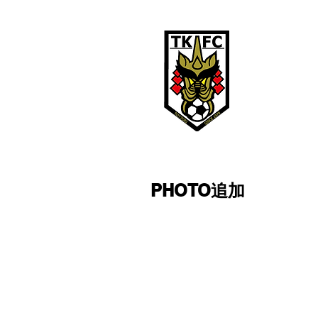
鳥取ＫＦ
TOTTORI KFC
鳥取KFCは、
PHOTO追加