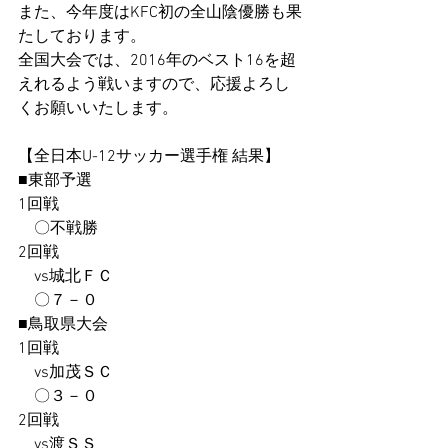
また、今年度はKFC初の全山陰優勝も果
たしております。
全国大会では、2016年のベスト16を超
えれるよう戦いますので、応援よろし
くお願いいたします。
【全日本U-12サッカー選手権 結果】
■東部予選
1回戦
　〇不戦勝
2回戦
　vs城北ＦＣ
　〇７－０
■鳥取県大会
1回戦
　vs加茂ＳＣ
　〇３－０
2回戦
　vs渡ＳＳ