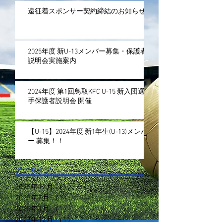
遠征着スポンサー契約締結のお知らせ
2025年度 新U-13メンバー募集・保護者
説明会実施案内
2024年度 第1回鳥取KFC U-15 新入団選
手保護者説明会 開催
【U-15】2024年度 新1年生(U-13)メンバ
ー 募集！！
アーカイブ
2025年12月
（1）
1件の記事
2025年7月
（1）
1件の記事
2025年1月
（1）
1件の記事
2023年12月
（1）
1件の記事