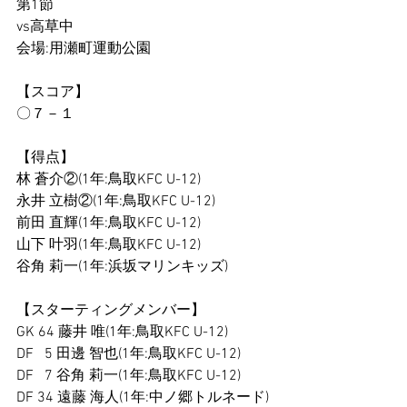
第1節
vs高草中
会場:用瀬町運動公園
【スコア】
〇７－１
【得点】
林 蒼介②(1年:鳥取KFC U-12)
永井 立樹②(1年:鳥取KFC U-12)
前田 直輝(1年:鳥取KFC U-12)
山下 叶羽(1年:鳥取KFC U-12)
谷角 莉一(1年:浜坂マリンキッズ)
【スターティングメンバー】
GK 64 藤井 唯(1年:鳥取KFC U-12)
DF   5 田邊 智也(1年:鳥取KFC U-12)
DF   7 谷角 莉一(1年:鳥取KFC U-12)
DF 34 遠藤 海人(1年:中ノ郷トルネード)