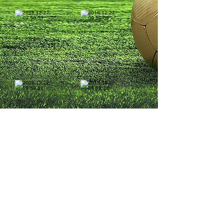
1/20
© 鳥取スポーツクラブ事務局
〒680-0822 鳥取市今町1-268-1
クラブハウス
​〒680ｰ0001 鳥取市浜坂1390ｰ239
​（写真提供）
保護者／椋さん、山下さん、小野さん