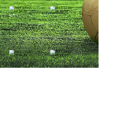
1/15
© 鳥取スポーツクラブ事務局
〒680-0822 鳥取市今町1-268-1
クラブハウス
​〒680ｰ0001 鳥取市浜坂1390ｰ239
​（写真提供）
保護者／椋さん、山下さん、小野さん