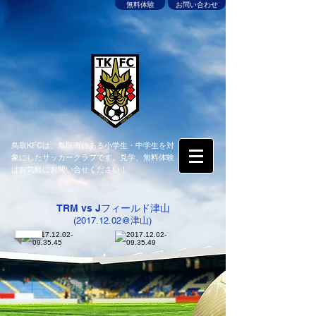
無料体験
お問い合わせ
鳥取KFCは、鳥取市にある小学生・中学生を対
象にしたサッカークラブです。見学、無料体験
はお気軽にお問い合せください！
TRM vs Jフィールド津山
(2017.12.02@津山)