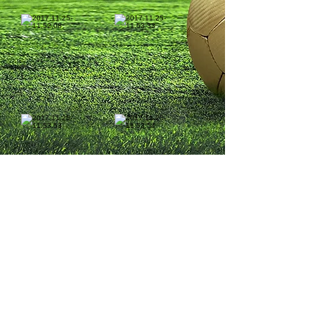
1/35
© 鳥取スポーツクラブ事務局
〒680-0822 鳥取市今町1-268-1
クラブハウス
​〒680ｰ0001 鳥取市浜坂1390ｰ239
​（写真提供）
保護者／椋さん、山下さん、小野さん