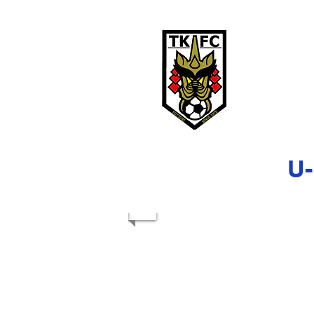
鳥取ＫＦ
TOTTORI KFC
鳥取KFCは、
U