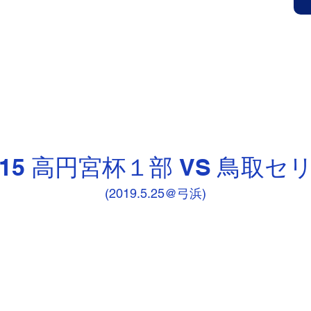
Ｃ公式サイト
HOME
クラブ概要(入会案内)
スタ
 OFFICIAL SITE
鳥取市にある小学生・中学生を対象にしたサッカークラブです。見学、無料体
-15 高円宮杯１部 VS 鳥取セ
(2019.5.25@弓浜)